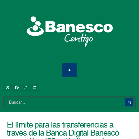
El límite para las transferencias a
través de la Banca Digital Banesco