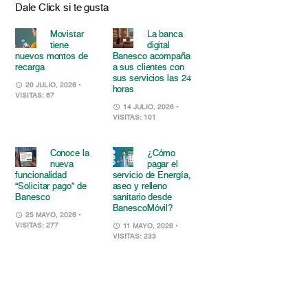
Dale Click si te gusta
Movistar
La banca
tiene
digital
nuevos montos de
Banesco acompaña
recarga
a sus clientes con
sus servicios las 24
20 JULIO, 2026
•
horas
VISITAS: 67
14 JULIO, 2026
•
VISITAS: 101
Conoce la
¿Cómo
nueva
pagar el
funcionalidad
servicio de Energía,
“Solicitar pago” de
aseo y relleno
Banesco
sanitario desde
BanescoMóvil?
25 MAYO, 2026
•
VISITAS: 277
11 MAYO, 2026
•
VISITAS: 233