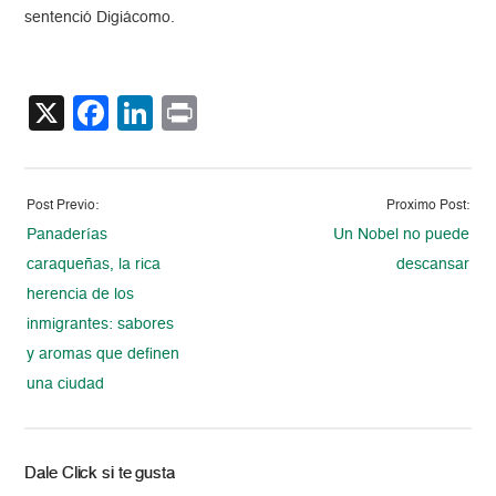
sentenció Digiácomo.
X
Facebook
LinkedIn
Print
Post Previo:
Proximo Post:
Panaderías
Un Nobel no puede
caraqueñas, la rica
descansar
herencia de los
inmigrantes: sabores
y aromas que definen
una ciudad
Dale Click si te gusta