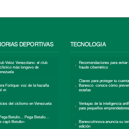
ORIAS DEPORTIVAS
TECNOLOGÍA
lub Veloz Venezolano: el club
Recomendaciones para evitar 
iclístico más longevo de
fraude cibernético
enezuela
Claves para proteger tu cuent
era Fortique: voz de la hazaña
Banesco: conoce cómo preven
el 41
estafas
nicios del ciclismo en Venezuela
Ventajas de la inteligencia artif
para pequeños emprendedore
Pega Betulio… Pega Betulio…
e cayó Betulio»
BanescoInnova anuncia su ter
edición