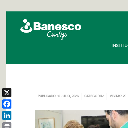
INSTIT
PUBLICADO : 6 JULIO, 2026
CATEGORIA :
VISITAS: 20
X
Facebook
LinkedIn