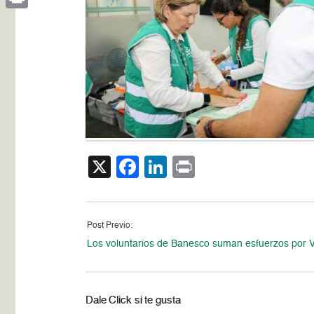
Print
X
Facebook
LinkedIn
Print
Post Previo:
Los voluntarios de Banesco suman esfuerzos por 
Dale Click si te gusta