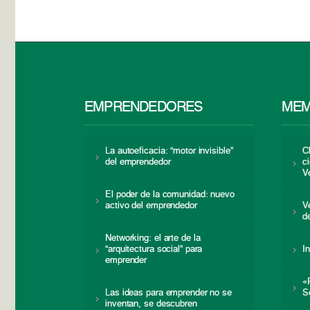
EMPRENDEDORES
MEM
La autoeficacia: “motor invisible”
C
del emprendedor
c
V
El poder de la comunidad: nuevo
activo del emprendedor
V
d
Networking: el arte de la
“arquitectura social” para
I
emprender
«
Las ideas para emprender no se
S
inventan, se descubren