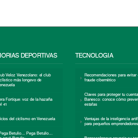
ORIAS DEPORTIVAS
TECNOLOGÍA
lub Veloz Venezolano: el club
Recomendaciones para evitar 
iclístico más longevo de
fraude cibernético
enezuela
Claves para proteger tu cuent
era Fortique: voz de la hazaña
Banesco: conoce cómo preven
el 41
estafas
nicios del ciclismo en Venezuela
Ventajas de la inteligencia artif
para pequeños emprendedore
Pega Betulio… Pega Betulio…