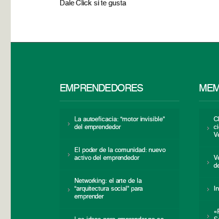
Dale Click si te gusta
EMPRENDEDORES
MEM
La autoeficacia: “motor invisible”
C
del emprendedor
c
V
El poder de la comunidad: nuevo
activo del emprendedor
V
d
Networking: el arte de la
“arquitectura social” para
I
emprender
«