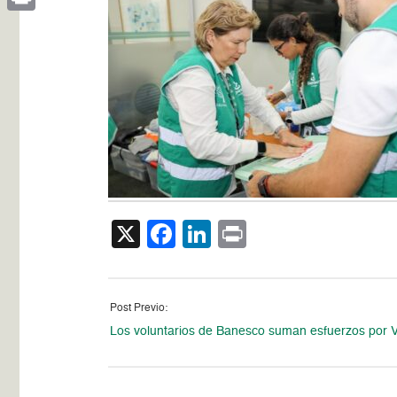
Print
X
Facebook
LinkedIn
Print
Post Previo:
Los voluntarios de Banesco suman esfuerzos por 