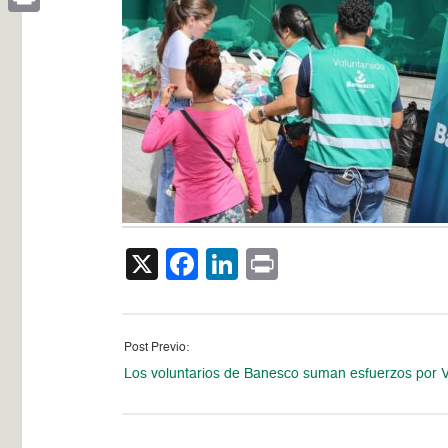
Print
X
Facebook
LinkedIn
Print
Post Previo:
Los voluntarios de Banesco suman esfuerzos por 