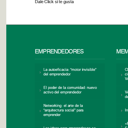
Dale Click si te gusta
EMPRENDEDORES
MEM
La autoeficacia: “motor invisible”
C
del emprendedor
c
V
El poder de la comunidad: nuevo
activo del emprendedor
V
d
Networking: el arte de la
“arquitectura social” para
I
emprender
«