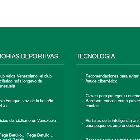
ORIAS DEPORTIVAS
TECNOLOGÍA
lub Veloz Venezolano: el club
Recomendaciones para evitar 
iclístico más longevo de
fraude cibernético
enezuela
Claves para proteger tu cuent
era Fortique: voz de la hazaña
Banesco: conoce cómo preven
el 41
estafas
nicios del ciclismo en Venezuela
Ventajas de la inteligencia artif
para pequeños emprendedore
Pega Betulio… Pega Betulio…