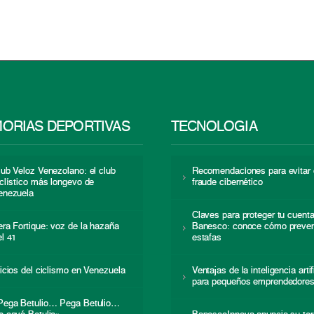
ORIAS DEPORTIVAS
TECNOLOGÍA
lub Veloz Venezolano: el club
Recomendaciones para evitar 
iclístico más longevo de
fraude cibernético
enezuela
Claves para proteger tu cuent
era Fortique: voz de la hazaña
Banesco: conoce cómo preven
el 41
estafas
nicios del ciclismo en Venezuela
Ventajas de la inteligencia artif
para pequeños emprendedore
Pega Betulio… Pega Betulio…