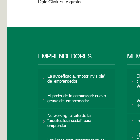
Dale Click si te gusta
EMPRENDEDORES
MEM
La autoeficacia: “motor invisible”
C
del emprendedor
c
V
El poder de la comunidad: nuevo
activo del emprendedor
V
d
Networking: el arte de la
“arquitectura social” para
I
emprender
«