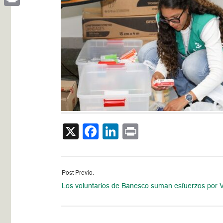
Print
X
Facebook
LinkedIn
Print
Post Previo:
Los voluntarios de Banesco suman esfuerzos por 