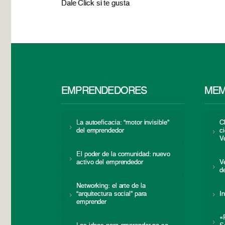
Dale Click si te gusta
EMPRENDEDORES
MEM
La autoeficacia: “motor invisible”
C
del emprendedor
c
V
El poder de la comunidad: nuevo
activo del emprendedor
V
d
Networking: el arte de la
“arquitectura social” para
I
emprender
«