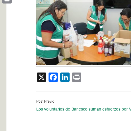
Print
X
Facebook
LinkedIn
Print
Post Previo:
Los voluntarios de Banesco suman esfuerzos por 