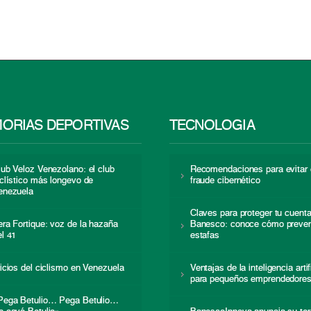
ORIAS DEPORTIVAS
TECNOLOGÍA
lub Veloz Venezolano: el club
Recomendaciones para evitar 
iclístico más longevo de
fraude cibernético
enezuela
Claves para proteger tu cuent
era Fortique: voz de la hazaña
Banesco: conoce cómo preven
el 41
estafas
nicios del ciclismo en Venezuela
Ventajas de la inteligencia artif
para pequeños emprendedore
Pega Betulio… Pega Betulio…