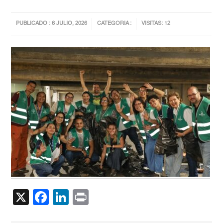
PUBLICADO : 6 JULIO, 2026
CATEGORIA :
VISITAS: 12
X
Facebook
LinkedIn
Print