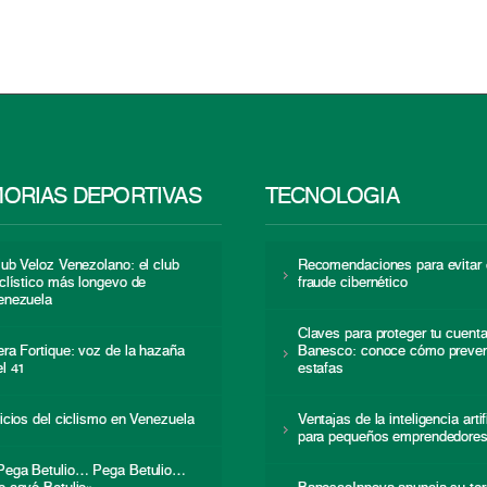
ORIAS DEPORTIVAS
TECNOLOGÍA
lub Veloz Venezolano: el club
Recomendaciones para evitar 
iclístico más longevo de
fraude cibernético
enezuela
Claves para proteger tu cuent
era Fortique: voz de la hazaña
Banesco: conoce cómo preven
el 41
estafas
nicios del ciclismo en Venezuela
Ventajas de la inteligencia artif
para pequeños emprendedore
Pega Betulio… Pega Betulio…