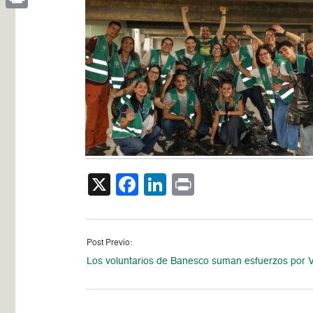
Print
X
Facebook
LinkedIn
Print
Post Previo:
Los voluntarios de Banesco suman esfuerzos por 