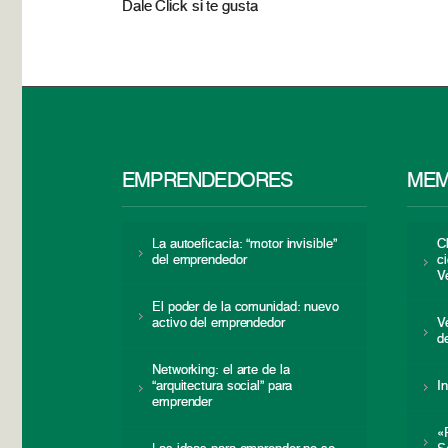
Dale Click si te gusta
EMPRENDEDORES
MEM
La autoeficacia: “motor invisible”
C
del emprendedor
c
V
El poder de la comunidad: nuevo
activo del emprendedor
V
d
Networking: el arte de la
“arquitectura social” para
I
emprender
«