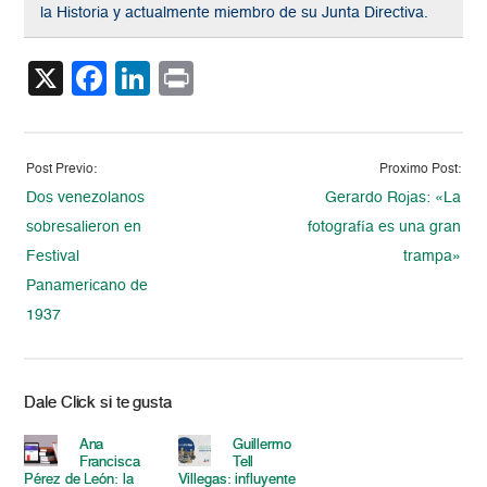
la Historia y actualmente miembro de su Junta Directiva.
X
Facebook
LinkedIn
Print
Post Previo:
Proximo Post:
Dos venezolanos
Gerardo Rojas: «La
sobresalieron en
fotografía es una gran
Festival
trampa»
Panamericano de
1937
Dale Click si te gusta
Ana
Guillermo
Francisca
Tell
Pérez de León: la
Villegas: influyente