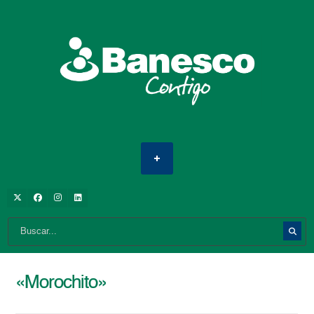
«Morochito»