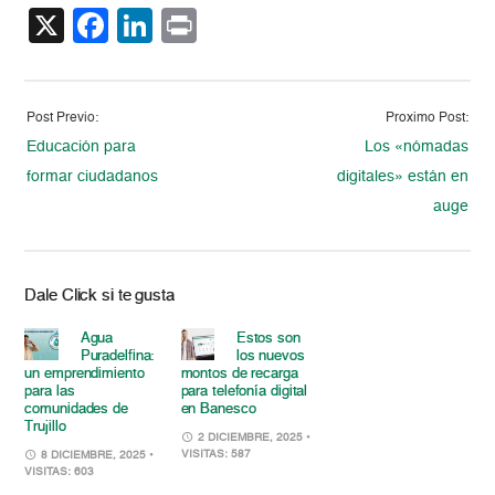
X
Facebook
LinkedIn
Print
Post Previo:
Proximo Post:
Educación para
Los «nómadas
formar ciudadanos
digitales» están en
auge
Dale Click si te gusta
Agua
Estos son
Puradelfina:
los nuevos
un emprendimiento
montos de recarga
para las
para telefonía digital
comunidades de
en Banesco
Trujillo
2 DICIEMBRE, 2025
•
VISITAS: 587
8 DICIEMBRE, 2025
•
VISITAS: 603