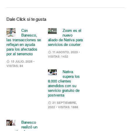
Dale Click si te gusta
Con
Zoom es el
Banesco,
nuevo
las transacciones se
aliado de Nativa para
reflejan en ayuda
servicios de courier
para los afectados
11 AGOSTO, 2023
•
por el terremoto
VISITAS: 1432
15 JULIO, 2026
•
VISITAS: 84
Nativa
supera los
8.000 clientes
atendidos con su
servicio gratuito de
postventa
21 SEPTIEMBRE,
2022
• VISITAS: 1888
Banesco
realizó un