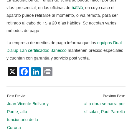
La adquisición de Puntos de venta se puede hacer por dos
vías: presencial, en las oficinas de
nativa
, en cuyo caso el
aparato puede retirarse al momento, o vía remota, para ser
retirado al cabo de 15 a 20 días hábiles. Se aceptan varios
métodos de pago.
La empresa de medios de pago informa que los
equipos Dual
Dialup-Lan certificados Banesco
mantienen precios especiales
y cuentan con garantía y servicio post venta.
X
Facebook
LinkedIn
Print
Post Previo:
Proximo Post:
Juan Vicente Bolívar y
«La obra se narra por
Ponte, alto
sí sola», Paul Parrella
funcionario de la
Corona