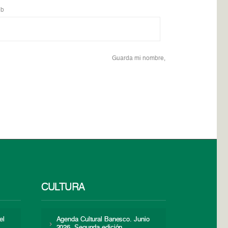
b
Guarda mi nombre,
CULTURA
el
Agenda Cultural Banesco. Junio
2026. Segunda edición