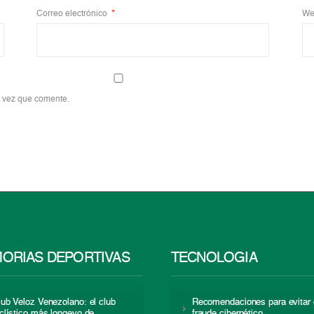
Correo electrónico
*
We
a vez que comente.
ORIAS DEPORTIVAS
TECNOLOGÍA
lub Veloz Venezolano: el club
Recomendaciones para evitar 
iclístico más longevo de
fraude cibernético