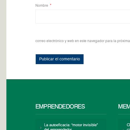
Nombre
*
correo electrónico y web en este navegador para la próxim
EMPRENDEDORES
MEM
La autoeficacia: “motor invisible”
C
del emprendedor
c