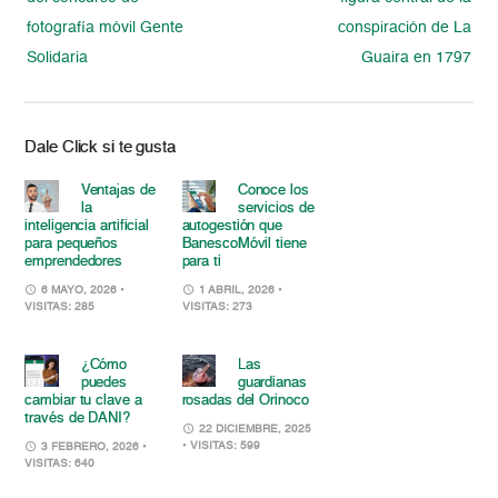
fotografía móvil Gente
conspiración de La
Solidaria
Guaira en 1797
Dale Click si te gusta
Ventajas de
Conoce los
la
servicios de
inteligencia artificial
autogestión que
para pequeños
BanescoMóvil tiene
emprendedores
para ti
6 MAYO, 2026
•
1 ABRIL, 2026
•
VISITAS: 285
VISITAS: 273
¿Cómo
Las
puedes
guardianas
cambiar tu clave a
rosadas del Orinoco
través de DANI?
22 DICIEMBRE, 2025
• VISITAS: 599
3 FEBRERO, 2026
•
VISITAS: 640