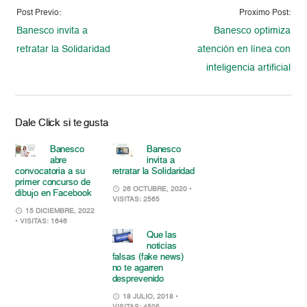
Post Previo:
Proximo Post:
Banesco invita a
Banesco optimiza
retratar la Solidaridad
atención en línea con
inteligencia artificial
Dale Click si te gusta
Banesco
Banesco
abre
invita a
convocatoria a su
retratar la Solidaridad
primer concurso de
26 OCTUBRE, 2020
•
dibujo en Facebook
VISITAS: 2565
15 DICIEMBRE, 2022
• VISITAS: 1646
Que las
noticias
falsas (fake news)
no te agarren
desprevenido
18 JULIO, 2018
•