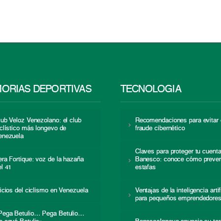
ORIAS DEPORTIVAS
TECNOLOGÍA
lub Veloz Venezolano: el club
Recomendaciones para evitar 
iclístico más longevo de
fraude cibernético
enezuela
Claves para proteger tu cuent
era Fortique: voz de la hazaña
Banesco: conoce cómo preven
el 41
estafas
nicios del ciclismo en Venezuela
Ventajas de la inteligencia artif
para pequeños emprendedore
Pega Betulio… Pega Betulio…