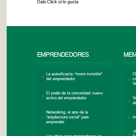
Dale Click si te gusta
EMPRENDEDORES
MEM
La autoeficacia: “motor invisible”
C
del emprendedor
c
V
El poder de la comunidad: nuevo
activo del emprendedor
V
d
Networking: el arte de la
“arquitectura social” para
I
emprender
«