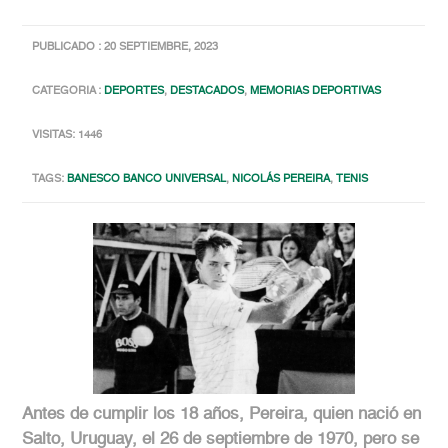
PUBLICADO : 20 SEPTIEMBRE, 2023
CATEGORIA :
DEPORTES
,
DESTACADOS
,
MEMORIAS DEPORTIVAS
VISITAS: 1446
TAGS:
BANESCO BANCO UNIVERSAL
,
NICOLÁS PEREIRA
,
TENIS
Antes de cumplir los 18 años, Pereira, quien nació en
Salto, Uruguay, el 26 de septiembre de 1970, pero se