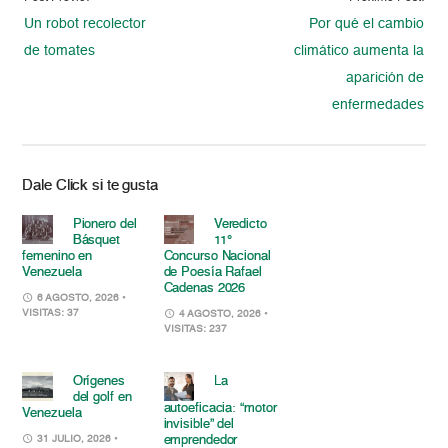
Un robot recolector
Por qué el cambio
de tomates
climático aumenta la
aparición de
enfermedades
Dale Click si te gusta
Pionero del
Veredicto
Básquet
11°
femenino en
Concurso Nacional
Venezuela
de Poesía Rafael
Cadenas 2026
6 AGOSTO, 2026
•
VISITAS: 37
4 AGOSTO, 2026
•
VISITAS: 237
Orígenes
La
del golf en
autoeficacia: “motor
Venezuela
invisible” del
emprendedor
31 JULIO, 2026
•