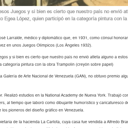
sos Juegos y si bien es cierto que nuestro país no envió at
to Egea López, quien participó en la categoría pintura con l
sé Larralde, médico y diplomático que, en 1931, como cónsul honorari
 vez en unos Juegos Olímpicos (Los Ángeles 1932).
os y si bien es cierto que nuestro país no envió atleta alguno a estos 
la categoría pintura con la obra Trampolín (creyón sobre papel)
e la Galería de Arte Nacional de Venezuela (GAN), no obtuvo premio al
or. Realizó estudios en la National Academy de Nueva York. Trabajó como
iers, al tiempo que laboró como dibujante humorístico y caricaturesco de
de los pioneros del diseño gráfico en Venezuela.
ietaria de la hacienda La Carlota, cuya casa fue vendida a Alfredo Bran