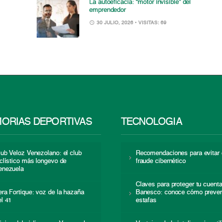
La autoeficacia: “motor invisible” del
emprendedor
30 JULIO, 2026
• VISITAS: 69
ORIAS DEPORTIVAS
TECNOLOGÍA
lub Veloz Venezolano: el club
Recomendaciones para evitar 
iclístico más longevo de
fraude cibernético
enezuela
Claves para proteger tu cuent
era Fortique: voz de la hazaña
Banesco: conoce cómo preven
el 41
estafas