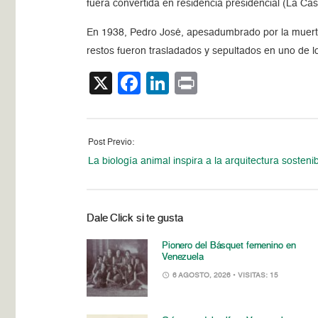
fuera convertida en residencia presidencial (La Cas
En 1938, Pedro José, apesadumbrado por la muerte
restos fueron trasladados y sepultados en uno de 
X
Facebook
LinkedIn
Print
Post Previo:
La biología animal inspira a la arquitectura sosteni
Dale Click si te gusta
Pionero del Básquet femenino en
Venezuela
6 AGOSTO, 2026
• VISITAS: 15