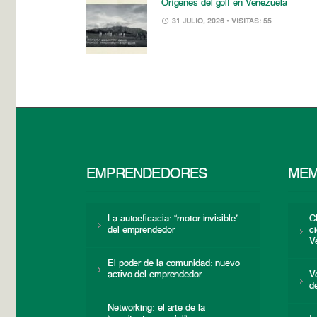
Orígenes del golf en Venezuela
31 JULIO, 2026
• VISITAS: 55
EMPRENDEDORES
MEM
La autoeficacia: “motor invisible”
C
del emprendedor
c
V
El poder de la comunidad: nuevo
activo del emprendedor
V
d
Networking: el arte de la