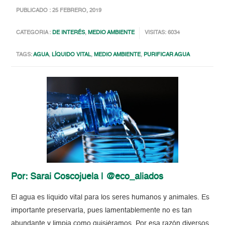
PUBLICADO : 25 FEBRERO, 2019
CATEGORIA :
DE INTERÉS
,
MEDIO AMBIENTE
VISITAS: 6034
TAGS:
AGUA
,
LÍQUIDO VITAL
,
MEDIO AMBIENTE
,
PURIFICAR AGUA
Por: Sarai Coscojuela | @eco_aliados
El agua es líquido vital para los seres humanos y animales. Es
importante preservarla, pues lamentablemente no es tan
abundante y limpia como quisiéramos. Por esa razón diversos