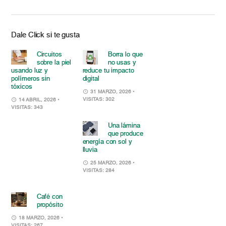
Dale Click si te gusta
Circuitos
Borra lo que
sobre la piel
no usas y
usando luz y
reduce tu impacto
polímeros sin
digital
tóxicos
31 MARZO, 2026
•
VISITAS: 302
14 ABRIL, 2026
•
VISITAS: 343
Una lámina
que produce
energía con sol y
lluvia
25 MARZO, 2026
•
VISITAS: 284
Café con
propósito
18 MARZO, 2026
•
VISITAS: 267