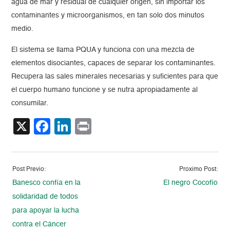
agua de mar y residual de cualquier origen, sin importar los
contaminantes y microorganismos, en tan solo dos minutos
medio.
El sistema se llama PQUA y funciona con una mezcla de
elementos disociantes, capaces de separar los contaminantes.
Recupera las sales minerales necesarias y suficientes para que
el cuerpo humano funcione y se nutra apropiadamente al
consumilar.
X
Facebook
LinkedIn
Print
Post Previo:
Proximo Post:
Banesco confía en la
El negro Cocofío
solidaridad de todos
para apoyar la lucha
contra el Cáncer