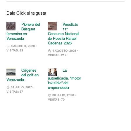
Dale Click si te gusta
Pionero del
Veredicto
Básquet
11°
femenino en
Concurso Nacional
Venezuela
de Poesía Rafael
Cadenas 2026
6 AGOSTO, 2026
•
VISITAS: 23
4 AGOSTO, 2026
•
VISITAS: 217
Orígenes
La
del golf en
autoeficacia: “motor
Venezuela
invisible” del
emprendedor
31 JULIO, 2026
•
VISITAS: 57
30 JULIO, 2026
•
VISITAS: 70