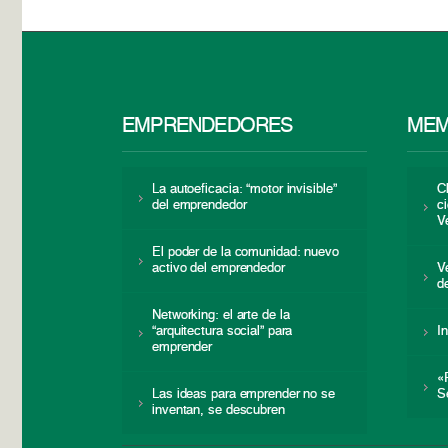
EMPRENDEDORES
MEM
La autoeficacia: “motor invisible”
C
del emprendedor
c
V
El poder de la comunidad: nuevo
activo del emprendedor
V
d
Networking: el arte de la
“arquitectura social” para
I
emprender
«
Las ideas para emprender no se
S
inventan, se descubren