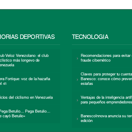
ORIAS DEPORTIVAS
TECNOLOGÍA
lub Veloz Venezolano: el club
Recomendaciones para evitar 
iclístico más longevo de
fraude cibernético
enezuela
Claves para proteger tu cuent
era Fortique: voz de la hazaña
Banesco: conoce cómo preven
el 41
estafas
nicios del ciclismo en Venezuela
Ventajas de la inteligencia artif
para pequeños emprendedore
Pega Betulio… Pega Betulio…
e cayó Betulio»
BanescoInnova anuncia su ter
edición