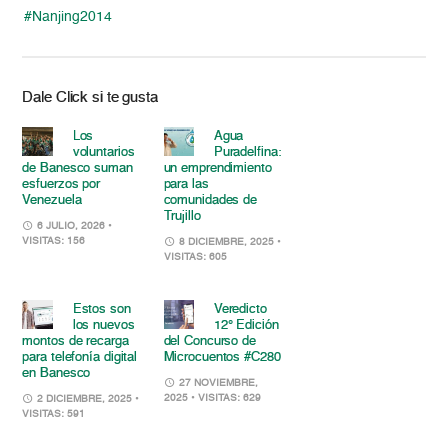
#Nanjing2014
Dale Click si te gusta
Los
Agua
voluntarios
Puradelfina:
de Banesco suman
un emprendimiento
esfuerzos por
para las
Venezuela
comunidades de
Trujillo
6 JULIO, 2026
•
VISITAS: 156
8 DICIEMBRE, 2025
•
VISITAS: 605
Estos son
Veredicto
los nuevos
12° Edición
montos de recarga
del Concurso de
para telefonía digital
Microcuentos #C280
en Banesco
27 NOVIEMBRE,
2025
• VISITAS: 629
2 DICIEMBRE, 2025
•
VISITAS: 591