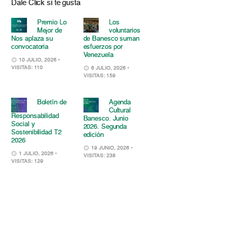
Dale Click si te gusta
Premio Lo
Los
Mejor de
voluntarios
Nos aplaza su
de Banesco suman
convocatoria
esfuerzos por
Venezuela
10 JULIO, 2026
•
VISITAS: 110
6 JULIO, 2026
•
VISITAS: 159
Boletín de
Agenda
Cultural
Responsabilidad
Banesco. Junio
Social y
2026. Segunda
Sostenibilidad T2
edición
2026
19 JUNIO, 2026
•
1 JULIO, 2026
•
VISITAS: 238
VISITAS: 129