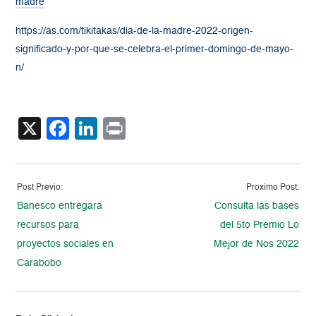
madre
https://as.com/tikitakas/dia-de-la-madre-2022-origen-
significado-y-por-que-se-celebra-el-primer-domingo-de-mayo-
n/
X
Facebook
LinkedIn
Print
Post Previo:
Proximo Post:
Banesco entregará
Consulta las bases
recursos para
del 5to Premio Lo
proyectos sociales en
Mejor de Nos 2022
Carabobo