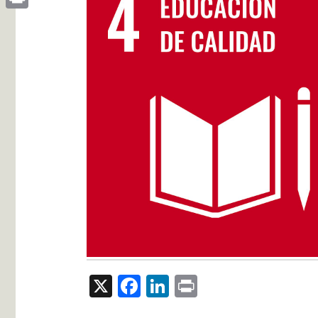
Print
X
Facebook
LinkedIn
Print