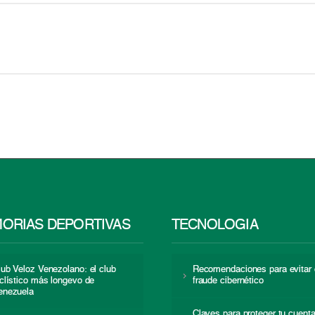
ORIAS DEPORTIVAS
TECNOLOGÍA
lub Veloz Venezolano: el club
Recomendaciones para evitar 
iclístico más longevo de
fraude cibernético
enezuela
Claves para proteger tu cuent