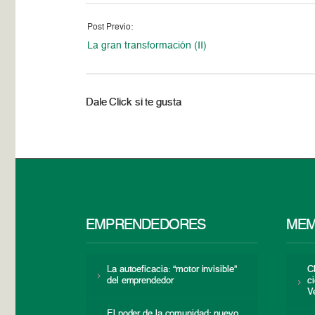
Post Previo:
La gran transformación (II)
Dale Click si te gusta
EMPRENDEDORES
MEM
La autoeficacia: “motor invisible”
C
del emprendedor
c
V
El poder de la comunidad: nuevo