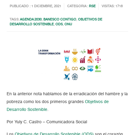
PUBLICADO : 1 DICIEMBRE, 2021
CATEGORIA :
RSE
VISITAS: 1718
TAGS:
AGENDA 2030
,
BANESCO CONTIGO
,
OBJETIVOS DE
DESARROLLO SOSTENIBLE
,
ODS
,
ONU
En la anterior nota hablamos de la erradicación del hambre y la
pobreza como los dos primeros grandes
Objetivos de
Desarrollo Sostenible
.
Por Yuly C. Castro – Comunicadora Social
Los
Objetivos de Desarrollo Sostenible (ODS)
son el corazón