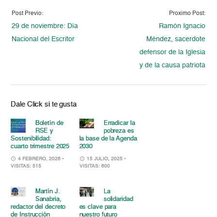
Post Previo:
Proximo Post:
29 de noviembre: Día
Ramón Ignacio
Nacional del Escritor
Méndez, sacerdote
defensor de la Iglesia
y de la causa patriota
Dale Click si te gusta
Boletín de
Erradicar la
RSE y
pobreza es
Sostenibilidad:
la base de la Agenda
cuarto trimestre 2025
2030
4 FEBRERO, 2026
•
15 JULIO, 2025
•
VISITAS: 515
VISITAS: 600
Martín J.
La
Sanabria,
solidaridad
redactor del decreto
es clave para
de Instrucción
nuestro futuro