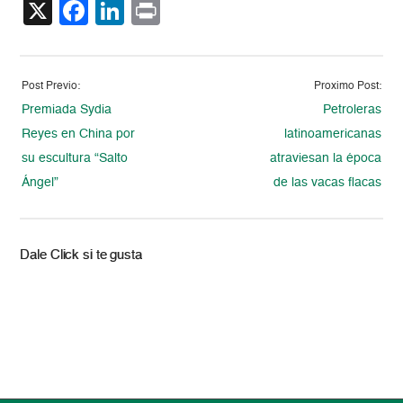
X
Facebook
LinkedIn
Print
Post Previo:
Proximo Post:
Premiada Sydia
Petroleras
Reyes en China por
latinoamericanas
su escultura “Salto
atraviesan la época
Ángel”
de las vacas flacas
Dale Click si te gusta