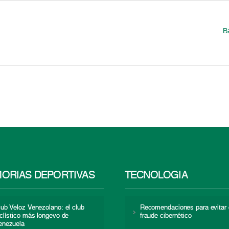
B
ORIAS DEPORTIVAS
TECNOLOGÍA
lub Veloz Venezolano: el club
Recomendaciones para evitar 
iclístico más longevo de
fraude cibernético
enezuela