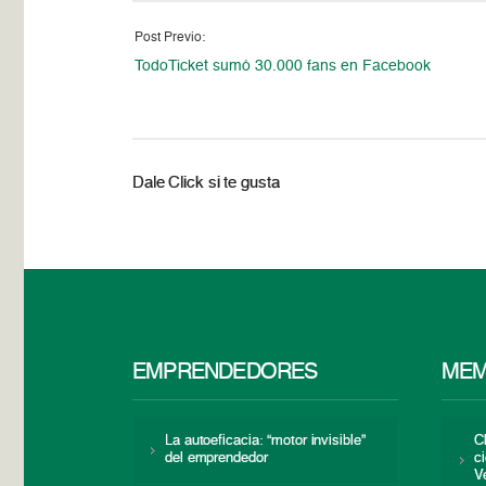
Post Previo:
TodoTicket sumó 30.000 fans en Facebook
Dale Click si te gusta
EMPRENDEDORES
MEM
La autoeficacia: “motor invisible”
C
del emprendedor
c
V