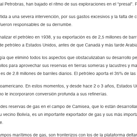
al Petrobras, han bajado el ritmo de sus exploraciones en el “presal”. P
da a una severa intervención, por sus gastos excesivos y la falta de c
 fueron responsables de su derrumbe.
alizar el petróleo en 1938, y su exportación es de 2,5 millones de barri
e petróleo a Estados Unidos, antes de que Canadá y más tarde Arabia 
a que eliminó todos los aspectos que obstaculizaban su desarrollo petr
ollos para aprovechar sus reservas en tierras someras y lacustres y m
 de 2.8 millones de barriles diarios. El petróleo aporta el 35% de las d
tinoamericano. En estos momentos, y desde hace 2 o 3 años, Estados Un
no le incorporaron conversión profunda a sus refinerías.
andes reservas de gas en el campo de Camisea, que lo están desarrolla
u vecino Bolivía, es un importante exportador de gas y sus más importan
e.
mpos marítimos de gas, son fronterizos con los de la plataforma delt