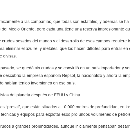
ómicamente a las compañías, que todas son estatales, y además se ha 
s del Medio Oriente, pero cada una tiene una reserva impresionante 
de crudos pesados del mundo y el desarrollo de esos campos requiere 
 eliminar el azufre, y metales, que los hacen difíciles para entrar en e
 divisas.
l pasado, se quedó sin crudos y se convirtió en un país importador y v
e descubrió la empresa española Repsol, la nacionalizó y ahora la emp
o habían tenido inversiones en ese país.
istos del planeta después de EEUU y China.
s “presal”, que están situados a 10.000 metros de profundidad, en los
técnicas y equipos para explotar esos profundos volúmenes de petról
dos a grandes profundidades, aunque inicialmente pensaban desarroll