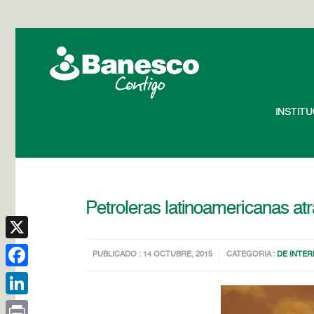
INSTIT
Petroleras latinoamericanas atr
X
PUBLICADO : 14 OCTUBRE, 2015
CATEGORIA :
DE INTER
Facebook
LinkedIn