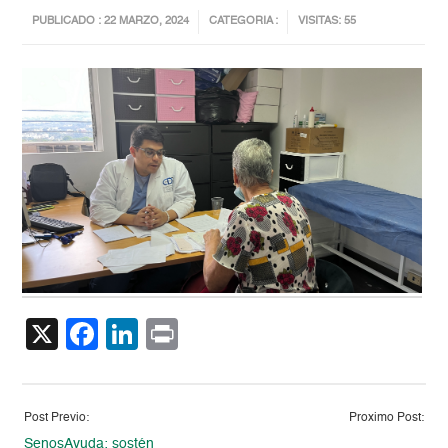
PUBLICADO : 22 MARZO, 2024
CATEGORIA :
VISITAS: 55
X
Facebook
LinkedIn
Print
Post Previo:
Proximo Post:
SenosAyuda: sostén