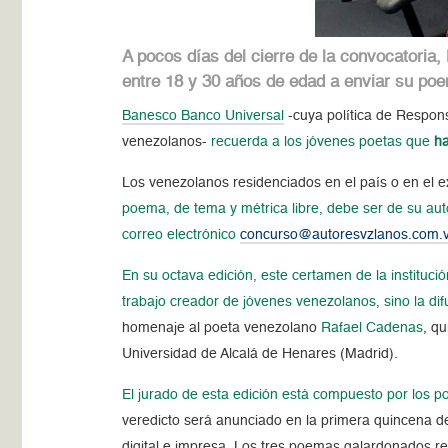
A pocos días del cierre de la convocatoria
entre 18 y 30 años de edad a enviar su po
Banesco Banco Universal
-cuya política de Responsa
venezolanos-
recuerda a los jóvenes poetas que
ha
Los venezolanos residenciados en el país o en el ex
poema, de tema y métrica libre, debe ser de su aut
correo electrónico
concurso@autoresvzlanos.com.
En su octava edición, este certamen de la institu
trabajo creador de jóvenes venezolanos, sino la dif
homenaje al poeta venezolano
Rafael Cadenas
, q
Universidad de Alcalá de Henares (Madrid).
El jurado de esta edición está compuesto por los 
veredicto será anunciado en la primera quincena de
digital e impresa. Los tres poemas galardonados rec