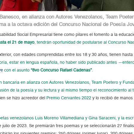
, Banesco, en alianza con Autores Venezolanos, Team Poeter
ema a la octava edición del Concurso Nacional de Poesía J
bilidad Social Empresarial tiene como pilares el fomento a la educación
sta el 21 de mayo
, tendrán oportunidad de postularse al Concurso N
terior, con edades comprendidas entre los 18 y 30 años, tienen hasta e
oría, estar en lengua española, no haber sido publicado antes —enter
ve
con el asunto
“8vo Concurso Rafael Cadenas”
.
ción bancaria en alianza con Autores Venezolanos, Team Poetero y Fund
usión de la poesía y su lectura y al mismo tiempo el reconocimiento al
uien se hizo acreedor del
Premio Cervantes 2022
y lo recibió de manos 
poetas venezolanos Luis Moreno Villamediana y Gina Saraceni, y la esc
 julio de 2023. Se premiarán tres poemas y se seleccionarán 27 finali
ibirán los siguientes premios: 250 dólares (primer lugar), 200 dólares 