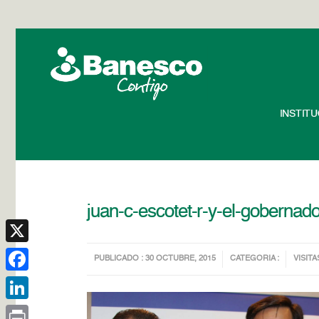
INSTIT
juan-c-escotet-r-y-el-gobernado
X
PUBLICADO : 30 OCTUBRE, 2015
CATEGORIA :
VISITA
Facebook
LinkedIn