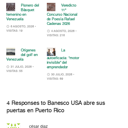
Pionero del
Veredicto
Básquet
11°
femenino en
Concurso Nacional
Venezuela
de Poesía Rafael
Cadenas 2026
6 AGOSTO, 2026
•
VISITAS: 19
4 AGOSTO, 2026
•
VISITAS: 216
Orígenes
La
del golf en
autoeficacia: “motor
Venezuela
invisible” del
emprendedor
31 JULIO, 2026
•
VISITAS: 55
30 JULIO, 2026
•
VISITAS: 69
4 Responses to Banesco USA abre sus
puertas en Puerto Rico
césar diaz