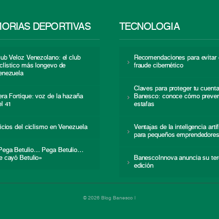
ORIAS DEPORTIVAS
TECNOLOGÍA
lub Veloz Venezolano: el club
Recomendaciones para evitar 
iclístico más longevo de
fraude cibernético
enezuela
Claves para proteger tu cuent
era Fortique: voz de la hazaña
Banesco: conoce cómo preven
el 41
estafas
nicios del ciclismo en Venezuela
Ventajas de la inteligencia artif
para pequeños emprendedore
Pega Betulio… Pega Betulio…
e cayó Betulio»
BanescoInnova anuncia su ter
edición
© 2026 Blog Banesco |