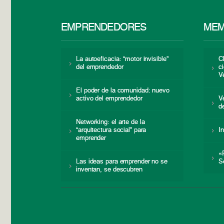
EMPRENDEDORES
MEM
La autoeficacia: “motor invisible”
C
del emprendedor
c
V
El poder de la comunidad: nuevo
activo del emprendedor
V
d
Networking: el arte de la
“arquitectura social” para
I
emprender
«
Las ideas para emprender no se
S
inventan, se descubren