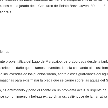
nciones como jurado del II Concurso de Relato Breve Juvenil “Por un F
adora a:
blemas
nte problemática del Lago de Maracaibo, pero abordada desde la fanta
, describen el daño que el famoso «verdín» le está causando al ecosiste
a de las leyendas de los pueblos warao, sobre dioses guardianes del agu
 Amazonas para exterminar la plaga que se cierne sobre las aguas del 
, es entretenido y pone el acento en un problema actual y urgente de re
 con un ingenio y belleza extraordinarios, valiéndose de la narrativa 