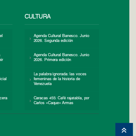
CULTURA
el
Agenda Cultural Banesco. Junio
2026. Segunda edición
a
Agenda Cultural Banesco. Junio
ir
2026. Primera edición
La palabra ignorada: las voces
icial
femeninas de la historia de
s
Venezuela
cera
Caracas 455: Café rajatabla, por
Carlos «Caque» Armas