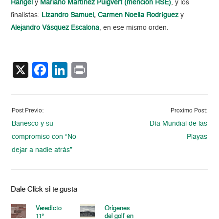
Rangel
y
Mariano Martínez Puigvert (mención RSE)
, y los
finalistas:
Lizandro Samuel
,
Carmen Noelia Rodríguez
y
Alejandro Vásquez Escalona
, en ese mismo orden.
X
Facebook
LinkedIn
Print
Post Previo:
Proximo Post:
Banesco y su
Día Mundial de las
compromiso con “No
Playas
dejar a nadie atrás”
Dale Click si te gusta
Veredicto
Orígenes
11°
del golf en