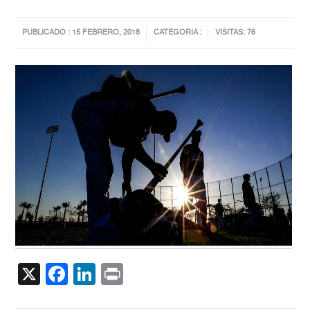
PUBLICADO : 15 FEBRERO, 2018
CATEGORIA :
VISITAS: 76
X
Facebook
LinkedIn
Print