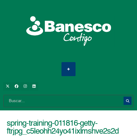
spring-training-011816-getty-
ftrjpg_c5leohh24yo41ixlmshve2s2d