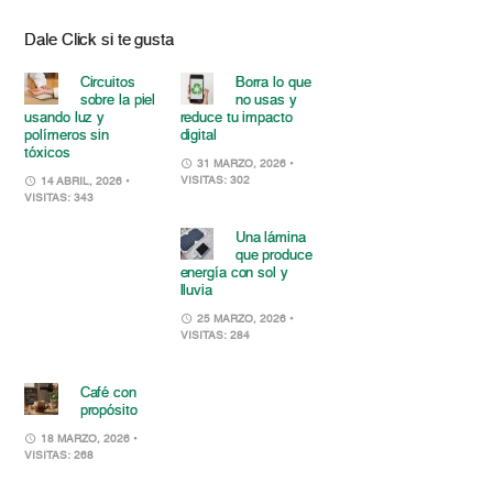
Dale Click si te gusta
Circuitos
Borra lo que
sobre la piel
no usas y
usando luz y
reduce tu impacto
polímeros sin
digital
tóxicos
31 MARZO, 2026
•
VISITAS: 302
14 ABRIL, 2026
•
VISITAS: 343
Una lámina
que produce
energía con sol y
lluvia
25 MARZO, 2026
•
VISITAS: 284
Café con
propósito
18 MARZO, 2026
•
VISITAS: 268