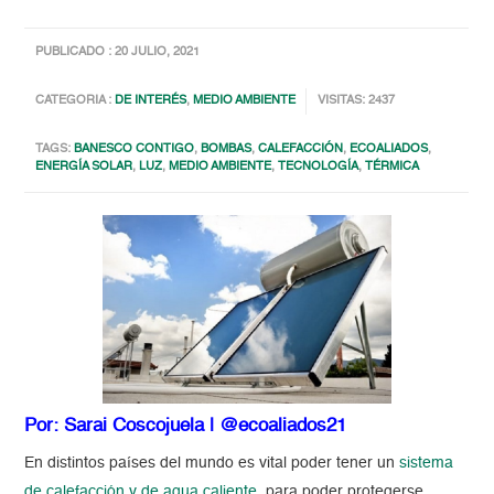
PUBLICADO : 20 JULIO, 2021
CATEGORIA :
DE INTERÉS
,
MEDIO AMBIENTE
VISITAS: 2437
TAGS:
BANESCO CONTIGO
,
BOMBAS
,
CALEFACCIÓN
,
ECOALIADOS
,
ENERGÍA SOLAR
,
LUZ
,
MEDIO AMBIENTE
,
TECNOLOGÍA
,
TÉRMICA
Por: Sarai Coscojuela | @ecoaliados21
En distintos países del mundo es vital poder tener un
sistema
de calefacción y de agua caliente
, para poder protegerse