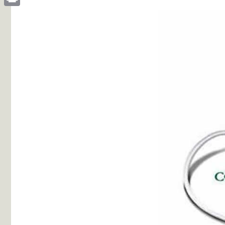
Print