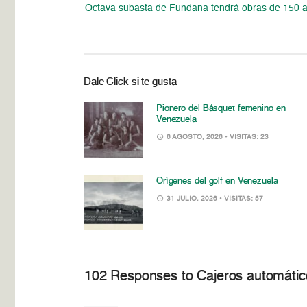
Octava subasta de Fundana tendrá obras de 150 ar
Dale Click si te gusta
Pionero del Básquet femenino en
Venezuela
6 AGOSTO, 2026
• VISITAS: 23
Orígenes del golf en Venezuela
31 JULIO, 2026
• VISITAS: 57
102 Responses to Cajeros automático