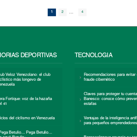
1
2
…
4
ORIAS DEPORTIVAS
TECNOLOGÍA
lub Veloz Venezolano: el club
Recomendaciones para evitar 
iclístico más longevo de
fraude cibernético
enezuela
Claves para proteger tu cuent
era Fortique: voz de la hazaña
Banesco: conoce cómo preven
el 41
estafas
nicios del ciclismo en Venezuela
Ventajas de la inteligencia artif
para pequeños emprendedore
Pega Betulio… Pega Betulio…