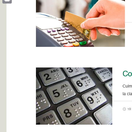
Print
Con
Culm
la c
19 