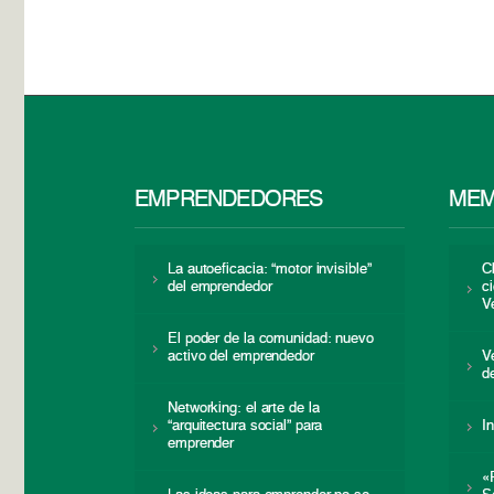
EMPRENDEDORES
MEM
La autoeficacia: “motor invisible”
C
del emprendedor
c
V
El poder de la comunidad: nuevo
activo del emprendedor
V
d
Networking: el arte de la
“arquitectura social” para
I
emprender
«