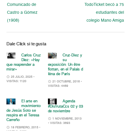
Comunicado de
TodoTicket becó a 75
Castro a Gómez
estudiantes del
(1908)
colegio Mano Amiga
Dale Click si te gusta
Carlos Cruz
Cruz-Diez y
Diez: «Hay
su
que reaprender a
exposición: Un être
mirar»
flottan, en el Palais d
Iéna de París
25 JULIO, 2025
•
VISITAS: 1120
21 OCTUBRE, 2016
•
VISITAS: 4469
El arte en
Agenda
movimiento
#DisfrutaCcs 02 y 03
de Jesús Soto se
de noviembre
respira en el Teresa
1 NOVIEMBRE, 2013
Carreño
• VISITAS: 3693
18 FEBRERO, 2015
•