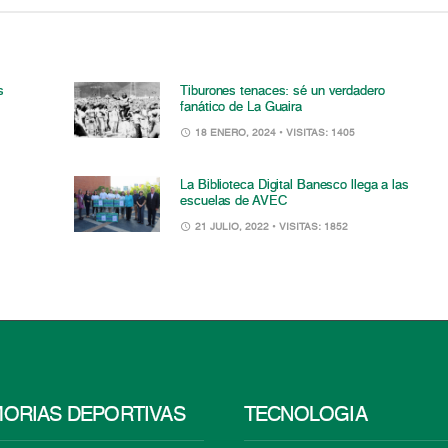
s
Tiburones tenaces: sé un verdadero
fanático de La Guaira
18 ENERO, 2024
• VISITAS: 1405
La Biblioteca Digital Banesco llega a las
escuelas de AVEC
21 JULIO, 2022
• VISITAS: 1852
ORIAS DEPORTIVAS
TECNOLOGÍA