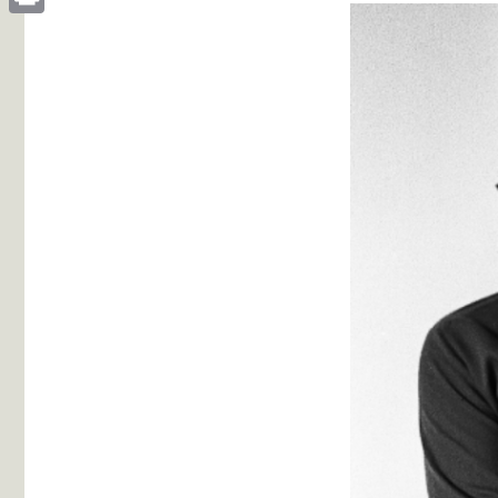
Print