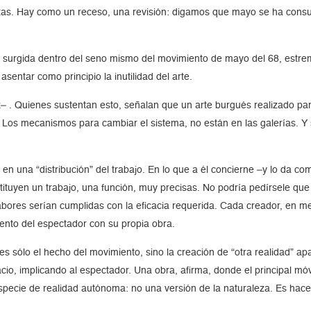
istas. Hay como un receso, una revisión: digamos que mayo se ha cons
as, surgida dentro del seno mismo del movimiento de mayo del 68, estre
asentar como principio la inutilidad del arte.
z– . Quienes sustentan esto, señalan que un arte burgués realizado pa
. Los mecanismos para cambiar el sistema, no están en las galerías. 
 en una “distribución” del trabajo. En lo que a él concierne –y lo da
ituyen un trabajo, una función, muy precisas. No podría pedírsele que
abores serían cumplidas con la eficacia requerida. Cada creador, en med
ento del espectador con su propia obra.
 es sólo el hecho del movimiento, sino la creación de “otra realidad” a
io, implicando al espectador. Una obra, afirma, donde el principal móv
specie de realidad autónoma: no una versión de la naturaleza. Es hacer 