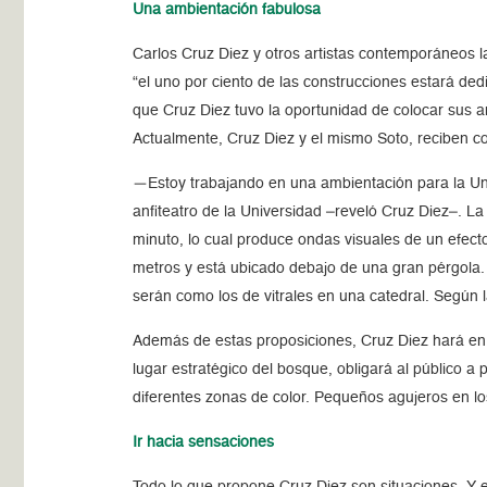
Una ambientación fabulosa
Carlos Cruz Diez y otros artistas contemporáneos l
“el uno por ciento de las construcciones estará dedi
que Cruz Diez tuvo la oportunidad de colocar sus a
Actualmente, Cruz Diez y el mismo Soto, reciben co
—Estoy trabajando en una ambientación para la Uni
anfiteatro de la Universidad –reveló Cruz Diez–. L
minuto, lo cual produce ondas visuales de un efecto
metros y está ubicado debajo de una gran pérgola. T
serán como los de vitrales en una catedral. Según
Además de estas proposiciones, Cruz Diez hará en
lugar estratégico del bosque, obligará al público a
diferentes zonas de color. Pequeños agujeros en los
Ir hacia sensaciones
Todo lo que propone Cruz Diez son situaciones. Y es