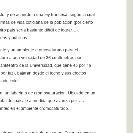
to, y de acuerdo a una ley francesa, según la cual
ormas de vida cotidiana de la población (por cierto
o país sería bastante difícil de lograr…).
ados y públicos.
ente y un ambiente cromosaturado para el
uctura a una velocidad de 36 centímetros por
anfiteatro de la Universidad, que tiene 45 por 45
por luz), bajarán desde el techo y sus efectos
nado color.
o, un laberinto de cromosaturación. Ubicado en un
total del paisaje a medida que avanza por las
otantes en el ambiente cromosaturado.
n patrones culturales determinados. Dejarse envolver