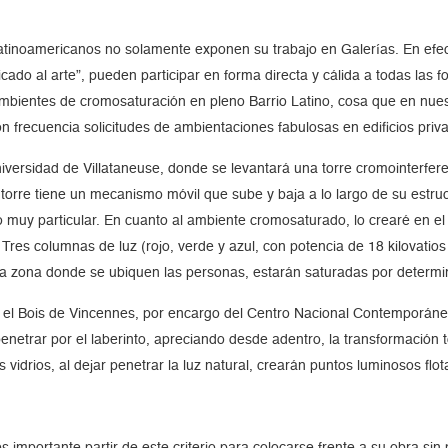
atinoamericanos no solamente exponen su trabajo en Galerías. En efec
cado al arte”, pueden participar en forma directa y cálida a todas las f
mbientes de cromosaturación en pleno Barrio Latino, cosa que en nuestr
n frecuencia solicitudes de ambientaciones fabulosas en edificios priv
versidad de Villataneuse, donde se levantará una torre cromointerfer
a torre tiene un mecanismo móvil que sube y baja a lo largo de su estr
 muy particular. En cuanto al ambiente cromosaturado, lo crearé en el 
res columnas de luz (rojo, verde y azul, con potencia de 18 kilovatios 
 la zona donde se ubiquen las personas, estarán saturadas por determi
 el Bois de Vincennes, por encargo del Centro Nacional Contemporáne
 penetrar por el laberinto, apreciando desde adentro, la transformación 
 vidrios, al dejar penetrar la luz natural, crearán puntos luminosos fl
 importante partir de este criterio para colocarse frente a su obra si