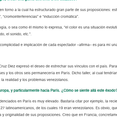
en torno a la cual ha estructurado gran parte de sus proposiciones: es
vo”, “cromointerferencias” e “inducción cromática”.
a, o sea como él mismo lo expresa, “el color es una situación evoluti
do, el sonido, etc.”.
 complicidad e implicación de cada espectador –afirma– es para mí una
ruz Diez expresó el deseo de estrechar sus vínculos con el país. Para 
s y los otros seis permanecería en París. Dicho taller, al cual tendrían
a la realidad y los problemas venezolanos.
uropa, y particularmente hacia París. ¿Cómo se siente allá este éxodo
enciados en París es muy elevado. Bastaría citar por ejemplo, la reci
27 latinoamericanos, de los cuales 19 eran venezolanos. Es obvio, que
ra y originalidad de sus proposiciones. Creo que en Francia, concreta