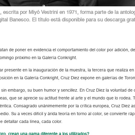
 escrita por Miyó Vestrini en 1971, forma parte de la antol
gital Banesco. El título está disponible para su descarga gra
atan de poner en evidencia el comportamiento del color por adición, de 
 domingo próximo en la Galería Conkright.
tar presente en la inauguración de la muestra, la tercera que realiza 
ición en la Galería Conkright, Cruz Diez expone en galerías de Toron
an sin embargo, su buen humor y sencillez. En Cruz Diez la voluntad de 
as, que se aprecie su actitud frente al arte y el mundo que lo rodea. T
téntica. Consagrado unánimemente por la crítica europea, Cruz Diez as
io. Su a veces difícil y árida teoría en torno al color, se convierte r
e detallar cada línea, cada color.
gro, crean una gama diferente a los utilizados?