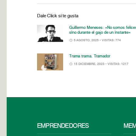
Dale Click si te gusta
Guillermo Meneses: «No somos felice
sino durante el gajo de un instante»
5 AGOSTO, 2025
• VISITAS: 774
Trama trama. Tramador
15 DICIEMBRE, 2023
• VISITAS: 1217
EMPRENDEDORES
MEM