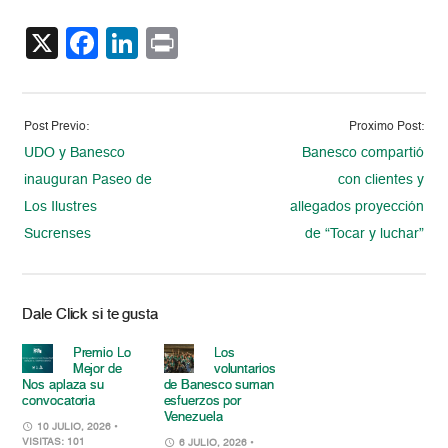
X
Facebook
LinkedIn
Print
Post Previo:
Proximo Post:
UDO y Banesco
Banesco compartió
inauguran Paseo de
con clientes y
Los Ilustres
allegados proyección
Sucrenses
de “Tocar y luchar”
Dale Click si te gusta
Premio Lo
Los
Mejor de
voluntarios
Nos aplaza su
de Banesco suman
convocatoria
esfuerzos por
Venezuela
10 JULIO, 2026
•
VISITAS: 101
6 JULIO, 2026
•