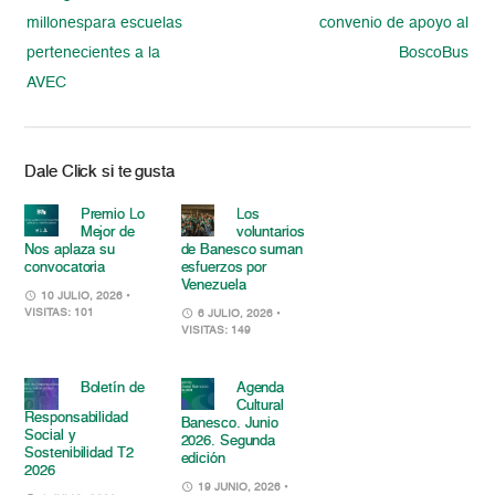
millonespara escuelas
convenio de apoyo al
pertenecientes a la
BoscoBus
AVEC
Dale Click si te gusta
Premio Lo
Los
Mejor de
voluntarios
Nos aplaza su
de Banesco suman
convocatoria
esfuerzos por
Venezuela
10 JULIO, 2026
•
VISITAS: 101
6 JULIO, 2026
•
VISITAS: 149
Boletín de
Agenda
Cultural
Responsabilidad
Banesco. Junio
Social y
2026. Segunda
Sostenibilidad T2
edición
2026
19 JUNIO, 2026
•