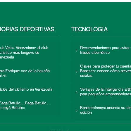
ORIAS DEPORTIVAS
TECNOLOGÍA
lub Veloz Venezolano: el club
Recomendaciones para evitar 
iclístico más longevo de
fraude cibernético
enezuela
Claves para proteger tu cuent
era Fortique: voz de la hazaña
Banesco: conoce cómo preven
el 41
estafas
nicios del ciclismo en Venezuela
Ventajas de la inteligencia artif
para pequeños emprendedore
Pega Betulio… Pega Betulio…
e cayó Betulio»
BanescoInnova anuncia su ter
edición