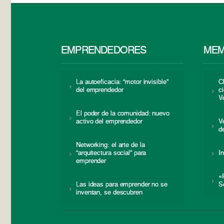
EMPRENDEDORES
MEM
La autoeficacia: “motor invisible”
C
del emprendedor
c
V
El poder de la comunidad: nuevo
activo del emprendedor
V
d
Networking: el arte de la
“arquitectura social” para
I
emprender
«
Las ideas para emprender no se
S
inventan, se descubren