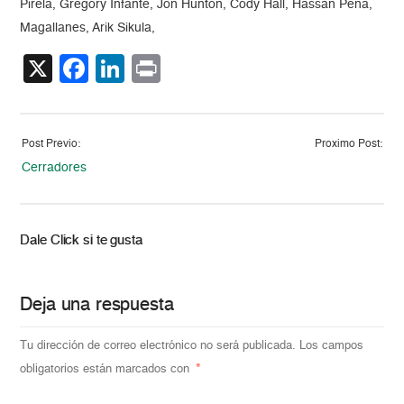
Pirela, Gregory Infante, Jon Hunton, Cody Hall, Hassan Pena,
Magallanes, Arik Sikula,
X
Facebook
LinkedIn
Print
Post Previo:
Proximo Post:
Cerradores
Dale Click si te gusta
Deja una respuesta
Tu dirección de correo electrónico no será publicada.
Los campos
obligatorios están marcados con
*