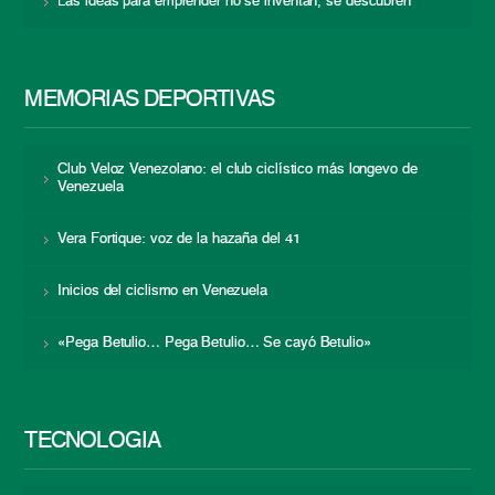
Las ideas para emprender no se inventan, se descubren
MEMORIAS DEPORTIVAS
Club Veloz Venezolano: el club ciclístico más longevo de
Venezuela
Vera Fortique: voz de la hazaña del 41
Inicios del ciclismo en Venezuela
«Pega Betulio… Pega Betulio… Se cayó Betulio»
TECNOLOGÍA