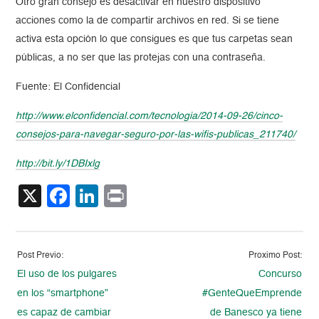
Otro gran consejo es desactivar en nuestro dispositivo
acciones como la de compartir archivos en red. Si se tiene
activa esta opción lo que consigues es que tus carpetas sean
públicas, a no ser que las protejas con una contraseña.
Fuente: El Confidencial
http://www.elconfidencial.com/
tecnologia/2014-09-26/cinco-
consejos-para-navegar-seguro-
por-las-wifis-publicas_211740/
http://bit.ly/1DBIxlg
X
Facebook
LinkedIn
Print
Post Previo:
Proximo Post:
El uso de los pulgares
Concurso
en los “smartphone”
#GenteQueEmprende
es capaz de cambiar
de Banesco ya tiene