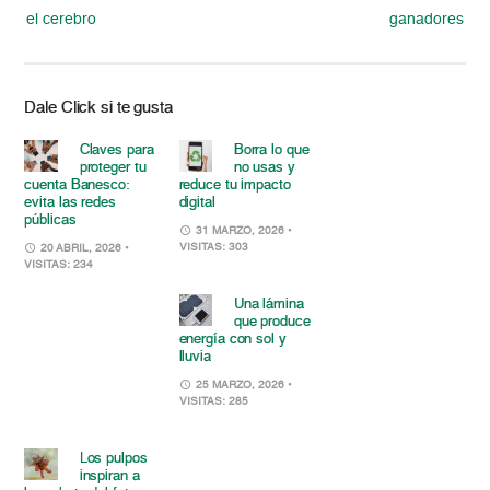
el cerebro
ganadores
Dale Click si te gusta
Claves para
Borra lo que
proteger tu
no usas y
cuenta Banesco:
reduce tu impacto
evita las redes
digital
públicas
31 MARZO, 2026
•
VISITAS: 303
20 ABRIL, 2026
•
VISITAS: 234
Una lámina
que produce
energía con sol y
lluvia
25 MARZO, 2026
•
VISITAS: 285
Los pulpos
inspiran a