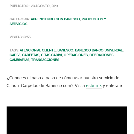
PUBLICADO : 23 AGOSTO, 2011
CATEGORIA :
APRENDIENDO CON BANESCO
,
PRODUCTOS Y
SERVICIOS
VISITAS: 5255
TAGS:
ATENCION AL CLIENTE
,
BANESCO
,
BANESCO BANCO UNIVERSAL
,
CADIVI
,
CARPETAS
,
CITAS CADIVI
,
OPERACIONES
,
OPERACIONES
CAMBIARIAS
,
TRANSACCIONES
¿Conoces el paso a paso de cómo usar nuestro servicio de
Citas + Carpetas de Banesco.com? Visita
este link
y entérate.