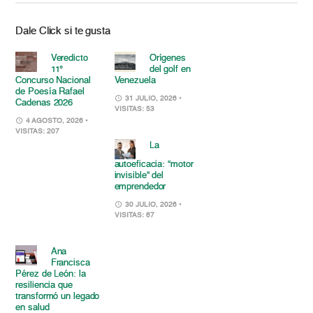
Dale Click si te gusta
Veredicto
Orígenes
11°
del golf en
Concurso Nacional
Venezuela
de Poesía Rafael
31 JULIO, 2026
•
Cadenas 2026
VISITAS: 53
4 AGOSTO, 2026
•
VISITAS: 207
La
autoeficacia: “motor
invisible” del
emprendedor
30 JULIO, 2026
•
VISITAS: 67
Ana
Francisca
Pérez de León: la
resiliencia que
transformó un legado
en salud