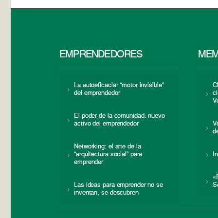
EMPRENDEDORES
MEM
La autoeficacia: “motor invisible”
C
del emprendedor
c
V
El poder de la comunidad: nuevo
activo del emprendedor
V
d
Networking: el arte de la
“arquitectura social” para
I
emprender
«
Las ideas para emprender no se
S
inventan, se descubren