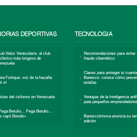
ORIAS DEPORTIVAS
TECNOLOGÍA
lub Veloz Venezolano: el club
Recomendaciones para evitar 
iclístico más longevo de
fraude cibernético
enezuela
Claves para proteger tu cuent
era Fortique: voz de la hazaña
Banesco: conoce cómo preven
el 41
estafas
nicios del ciclismo en Venezuela
Ventajas de la inteligencia artif
para pequeños emprendedore
Pega Betulio… Pega Betulio…
e cayó Betulio»
BanescoInnova anuncia su ter
edición