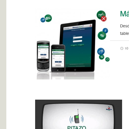
Má
Desd
tabl
10 