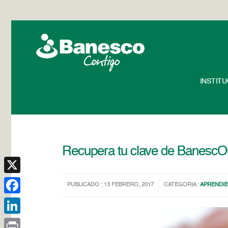
INSTIT
Recupera tu clave de BanescOnl
X
PUBLICADO : 13 FEBRERO, 2017
CATEGORIA :
APRENDI
Facebook
LinkedIn