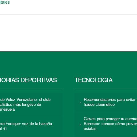
tales
ORIAS DEPORTIVAS
TECNOLOGÍA
lub Veloz Venezolano: el club
Recomendaciones para evitar 
iclístico más longevo de
fraude cibernético
enezuela
Claves para proteger tu cuent
era Fortique: voz de la hazaña
Banesco: conoce cómo preven
el 41
estafas