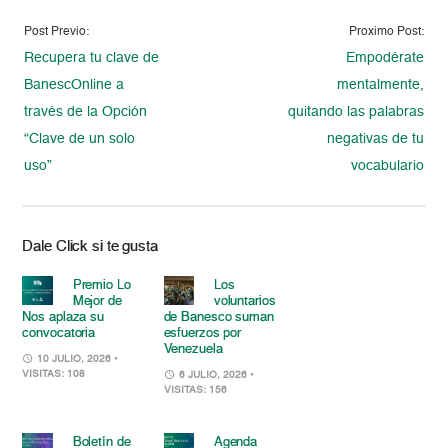
Post Previo:
Proximo Post:
Recupera tu clave de
Empodérate
BanescOnline a
mentalmente,
través de la Opción
quitando las palabras
“Clave de un solo
negativas de tu
uso”
vocabulario
Dale Click si te gusta
Premio Lo
Los
Mejor de
voluntarios
Nos aplaza su
de Banesco suman
convocatoria
esfuerzos por
Venezuela
10 JULIO, 2026
•
VISITAS: 108
6 JULIO, 2026
•
VISITAS: 156
Boletín de
Agenda